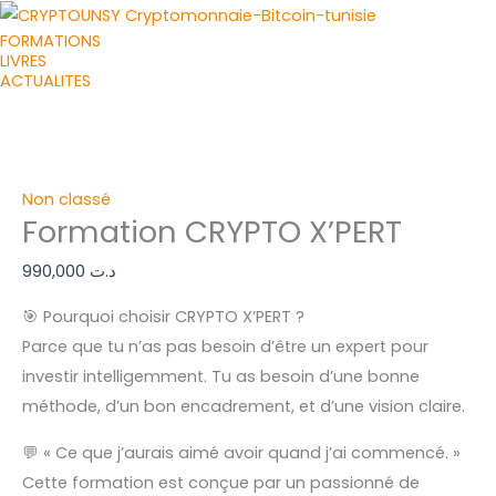
Aller
quantité
FORMATIONS
au
de
LIVRES
contenu
Formation
ACTUALITES
CRYPTO
X'PERT
Non classé
Formation CRYPTO X’PERT
990,000
د.ت
🎯 Pourquoi choisir CRYPTO X’PERT ?
Parce que tu n’as pas besoin d’être un expert pour
investir intelligemment. Tu as besoin d’une bonne
méthode, d’un bon encadrement, et d’une vision claire.
💬 « Ce que j’aurais aimé avoir quand j’ai commencé. »
Cette formation est conçue par un passionné de