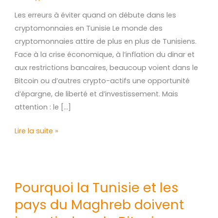
débute
Les erreurs à éviter quand on débute dans les
dans
cryptomonnaies en Tunisie Le monde des
les
cryptomonnaies attire de plus en plus de Tunisiens.
cryptomonnaies
Face à la crise économique, à l’inflation du dinar et
en
aux restrictions bancaires, beaucoup voient dans le
Tunisie
Bitcoin ou d’autres crypto-actifs une opportunité
d’épargne, de liberté et d’investissement. Mais
attention : le […]
Lire la suite »
Pourquoi
Pourquoi la Tunisie et les
la
pays du Maghreb doivent
Tunisie
et