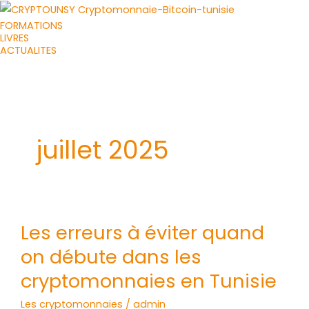
Aller
FORMATIONS
au
LIVRES
contenu
ACTUALITES
juillet 2025
Les
Les erreurs à éviter quand
erreurs
on débute dans les
à
éviter
cryptomonnaies en Tunisie
quand
Les cryptomonnaies
/
admin
on