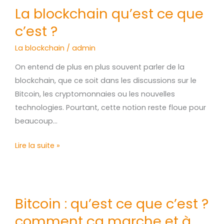
La
La blockchain qu’est ce que
blockchain
c’est ?
qu’est
ce
La blockchain
/
admin
que
On entend de plus en plus souvent parler de la
c’est
blockchain, que ce soit dans les discussions sur le
?
Bitcoin, les cryptomonnaies ou les nouvelles
technologies. Pourtant, cette notion reste floue pour
beaucoup…
Lire la suite »
Bitcoin
Bitcoin : qu’est ce que c’est ?
:
comment ça marche et à
qu’est