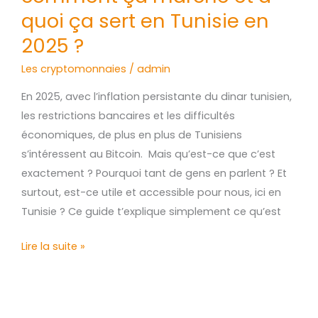
ce
quoi ça sert en Tunisie en
que
2025 ?
c’est
?
Les cryptomonnaies
/
admin
comment
En 2025, avec l’inflation persistante du dinar tunisien,
ça
les restrictions bancaires et les difficultés
marche
économiques, de plus en plus de Tunisiens
et
s’intéressent au Bitcoin. Mais qu’est-ce que c’est
à
exactement ? Pourquoi tant de gens en parlent ? Et
quoi
surtout, est-ce utile et accessible pour nous, ici en
ça
Tunisie ? Ce guide t’explique simplement ce qu’est
sert
en
Lire la suite »
Tunisie
en
2025
?