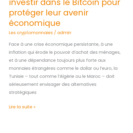
investir dans le Bitcoin pour
les
protéger leur avenir
pays
économique
du
Maghreb
Les cryptomonnaies
/
admin
doivent
Face à une crise économique persistante, à une
investir
inflation qui érode le pouvoir d’achat des ménages,
dans
et à une dépendance toujours plus forte aux
le
monnaies étrangères comme le dollar ou l’euro, la
Bitcoin
Tunisie – tout comme l’Algérie ou le Maroc – doit
pour
sérieusement envisager des alternatives
protéger
stratégiques
leur
avenir
Lire la suite »
économique